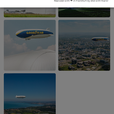
Realized with ❤︎ in Frankfurt by dkd with Klaro!