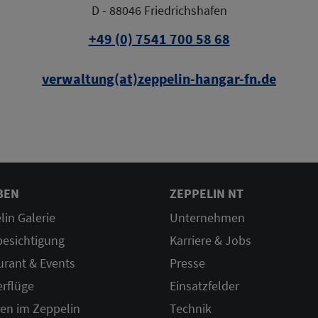
D - 88046 Friedrichshafen
+49 (0) 7541 700 58 68
verwaltung(at)zeppelin-hangar-fn.de
BEN
ZEPPELIN NT
lin Galerie
Unternehmen
besichtigung
Karriere & Jobs
urant & Events
Presse
erflüge
Einsatzfelder
ten im Zeppelin
Technik