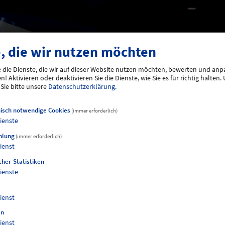
, die wir nutzen möchten
 die Dienste, die wir auf dieser Website nutzen möchten, bewerten und anpa
! Aktivieren oder deaktivieren Sie die Dienste, wie Sie es für richtig halten.
 Sie bitte unsere
Datenschutzerklärung
.
ar-Steakhouse
isch notwendige Cookies
(immer erforderlich)
ienste
tklassige Grillküche in einzigartigem Ambiente. Der einz
hlung
(immer erforderlich)
tbesuch zu einem besonderen Event. Wählen Sie Ihr Ste
ienst
bei der Zubereitung auf dem Grill zu.
her-Statistiken
Hangar wurde das Steakhouse im Mai 2016 eröffnet und gilt
ienste
e Gastronomiekonzept setzt auf eine digitale Speisekarte 
Reifung. Der Gast kann zwischen den verschiedensten Fleisc
ienst
leckeren Beilagen sein Grillgericht zusammenstellen.
en
ienst