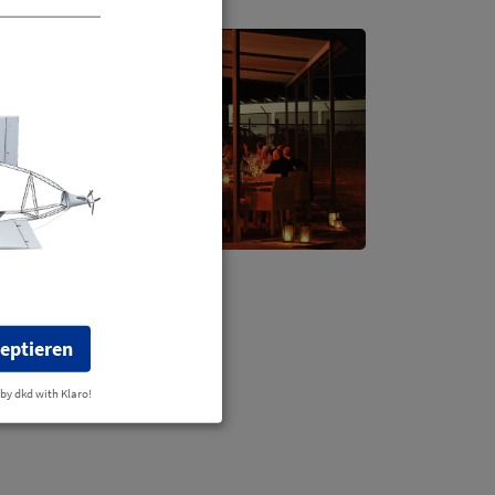
zeptieren
 by dkd with Klaro!