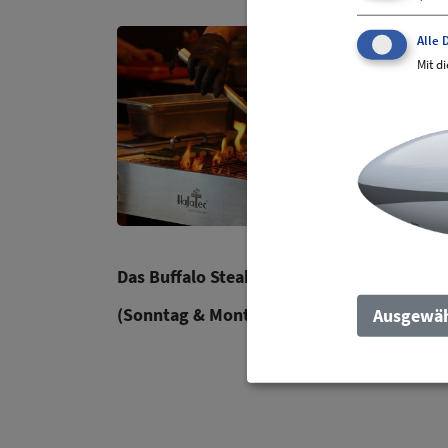
Alle 
Mit d
Das Buffalo Steakhouse öffnet Dienstag - 
(Sonntag & Montag Ruhetag)
Ausgewäh