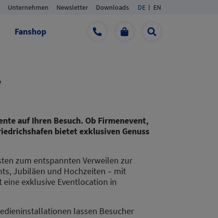
Unternehmen
Newsletter
Downloads
DE
EN
Fanshop
r
ente auf Ihren Besuch. Ob Firmenevent,
riedrichshafen bietet exklusiven Genuss
sten zum entspannten Verweilen zur
nts, Jubiläen und Hochzeiten – mit
 eine exklusive Eventlocation in
 Medieninstallationen lassen Besucher