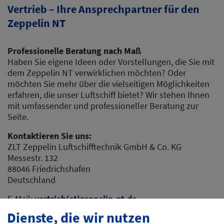
Vertrieb – Ihre Ansprechpartner für den
Zeppelin NT
Professionelle Beratung nach Maß
Haben Sie eigene Ideen oder Vorstellungen, die Sie mit
dem Zeppelin NT verwirklichen möchten? Oder
möchten Sie mehr über die vielseitigen Möglichkeiten
erfahren, die unser Luftschiff bietet? Wir stehen Ihnen
mit umfassender und professioneller Beratung zur
Seite.
Kontaktieren Sie uns:
ZLT Zeppelin Luftschifftechnik GmbH & Co. KG
Messestr. 132
88046 Friedrichshafen
Deutschland
E-Mail:
vertrieb(at)zeppelin-nt.de
Dienste, die wir nutzen