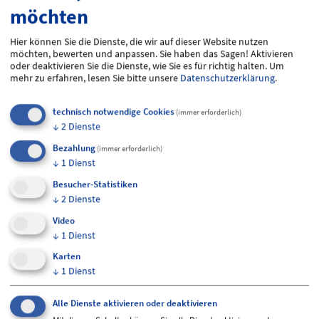
Ihr Weg zu einer optimalen Beratung
möchten
Damit wir Sie bestmöglich unterstützen können, bitten
wir Sie, vorab unseren Fragebogen auszufüllen. Dies
Hier können Sie die Dienste, die wir auf dieser Website nutzen
ermöglicht uns, Ihre Anfrage gezielt und effizient zu
möchten, bewerten und anpassen. Sie haben das Sagen! Aktivieren
oder deaktivieren Sie die Dienste, wie Sie es für richtig halten.
Um
bearbeiten.
mehr zu erfahren, lesen Sie bitte unsere
Datenschutzerklärung
.
Fragebogen herunterladen
technisch notwendige Cookies
(immer erforderlich)
↓
2
Dienste
Fragebogen für den Vertrieb (.doc, 121,0 KiB)
Bezahlung
(immer erforderlich)
Fragebogen für den Vertrieb (.pdf, 344,0 KiB)
↓
1
Dienst
So funktioniert es:
Besucher-Statistiken
↓
2
Dienste
Laden Sie die Word-Datei herunter.
Video
Füllen Sie den Fragebogen vollständig aus.
↓
1
Dienst
Senden Sie uns den ausgefüllten Fragebogen per
E-Mail an
vertrieb(at)zeppelin-nt.de
.
Karten
↓
1
Dienst
Wir danken Ihnen für Ihre Unterstützung und freuen
uns darauf, gemeinsam mit Ihnen Ihre Ideen in die Tat
Alle Dienste aktivieren oder deaktivieren
umzusetzen!